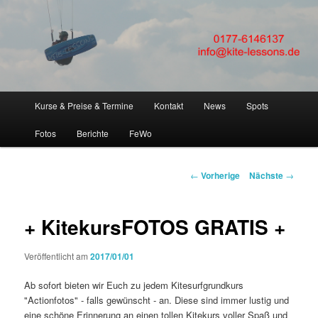
FLEXIBEL + SICHER Kitesurfen lernen! Kitesurfkurse + Kitsurfunterricht für
Anfänger in Kiteschule Kitesurfschule um Kiel, Eckernförde, Laboe,
Hamburg, Fehmarn, SPO
KITESURFEN LERNEN in
Kiteschule Kitekurs um Kiel
Hauptmenü
Kurse & Preise & Termine
Kontakt
News
Spots
Zum
Eckernförde Hamburg
Fotos
Berichte
FeWo
Inhalt
wechseln
Artikelnavigation
←
Vorherige
Nächste
→
+ KitekursFOTOS GRATIS +
Veröffentlicht am
2017/01/01
Ab sofort bieten wir Euch zu jedem Kitesurfgrundkurs
"Actionfotos" - falls gewünscht - an. Diese sind immer lustig und
eine schöne Erinnerung an einen tollen Kitekurs voller Spaß und