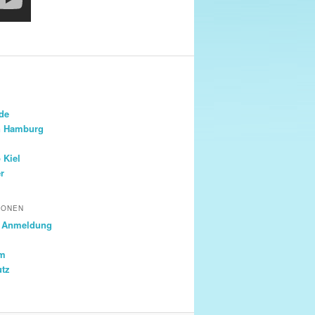
.de
n Hamburg
 Kiel
r
IONEN
& Anmeldung
um
utz