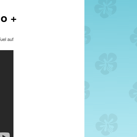
o +
uel auf