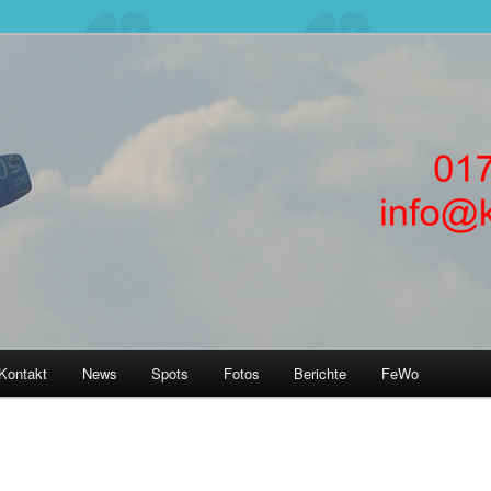
rnen! Kitesurfkurse + Kitsurfunterricht für Anfänger in Kiteschule
nförde, Laboe, Hamburg, Fehmarn, SPO
ERNEN in Kiteschule Kitekurs
rnförde Hamburg
Kontakt
News
Spots
Fotos
Berichte
FeWo