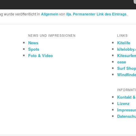
ag wurde veröffentlicht in
Allgemein
von
ilja
.
Permanenter Link des Eintrags
.
NEWS UND IMPRESSIONEN
LINKS
News
Kitelife
Spots
kitelobby
Foto & Video
Kitesurfe
oase
Surf Shop
Windfinde
INFORMAT
Kontakt 
Lizenz
Impress
Datensch