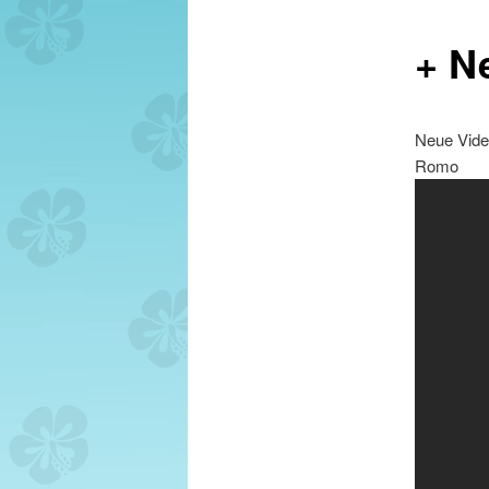
+ N
Neue Video
Romo