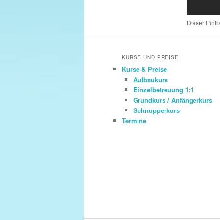
Dieser Eintr
KURSE UND PREISE
Kurse & Preise
Aufbaukurs
Einzelbetreuung 1:1
Grundkurs / Anfängerkurs
Schnupperkurs
Termine