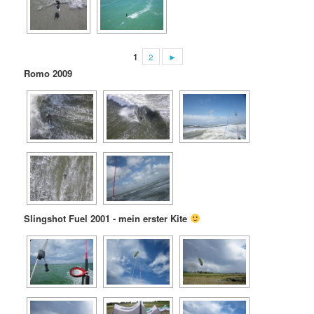
1
2
►
Romo 2009
Slingshot Fuel 2001 - mein erster Kite