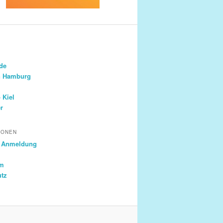
.de
n Hamburg
 Kiel
r
IONEN
& Anmeldung
um
utz