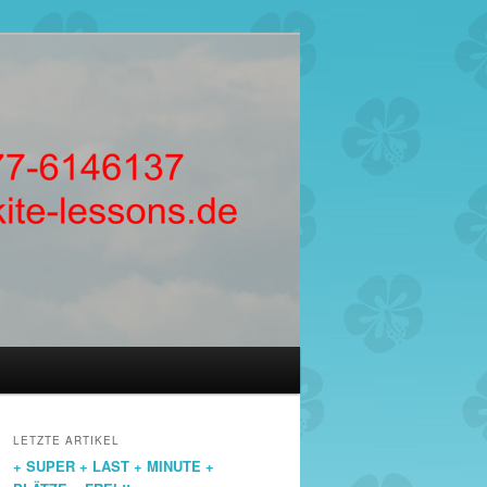
LETZTE ARTIKEL
+ SUPER + LAST + MINUTE +