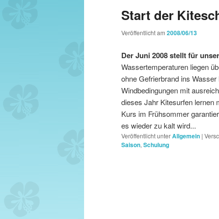
Start der Kites
wechseln
Veröffentlicht am
2008/06/13
Der Juni 2008 stellt für unse
Wassertemperaturen liegen übe
ohne Gefrierbrand ins Wasser 
Windbedingungen mit ausreich
dieses Jahr Kitesurfen lernen m
Kurs im Frühsommer garantiert
es wieder zu kalt wird...
Veröffentlicht unter
Allgemein
|
Versc
Saison
,
Schulung