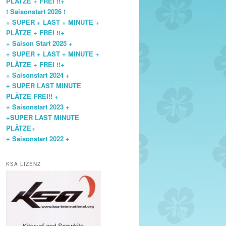
PLÄTZE + FREI !!+
! Saisonstart 2026 !
+ SUPER + LAST + MINUTE +
PLÄTZE + FREI !!+
+ Saison Start 2025 +
+ SUPER + LAST + MINUTE +
PLÄTZE + FREI !!+
+ Saisonstart 2024 +
+ SUPER LAST MINUTE
PLÄTZE FREI!! +
+ Saisonstart 2023 +
+SUPER LAST MINUTE
PLÄTZE+
+ Saisonstart 2022 +
KSA LIZENZ