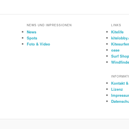
NEWS UND IMPRESSIONEN
LINKS
News
Kitelife
Spots
kitelobby
Foto & Video
Kitesurfe
oase
Surf Shop
Windfinde
INFORMAT
Kontakt 
Lizenz
Impress
Datensch