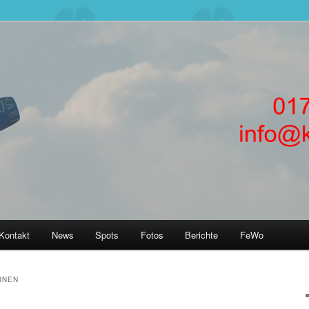
rnen! Kitesurfkurse + Kitsurfunterricht für Anfänger in Kiteschule
nförde, Laboe, Hamburg, Fehmarn, SPO
ERNEN in Kiteschule Kitekurs
rnförde Hamburg
Kontakt
News
Spots
Fotos
Berichte
FeWo
RNEN