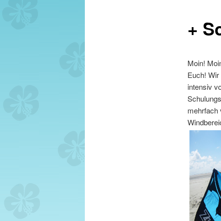
+ S
Moin! Moin
Euch! Wir 
intensiv 
Schulungsk
mehrfach 
Windbereic