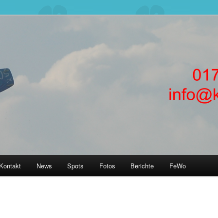
rnen! Kitesurfkurse + Kitsurfunterricht für Anfänger in Kiteschule
nförde, Laboe, Hamburg, Fehmarn, SPO
ERNEN in Kiteschule Kitekurs
rnförde Hamburg
Kontakt
News
Spots
Fotos
Berichte
FeWo