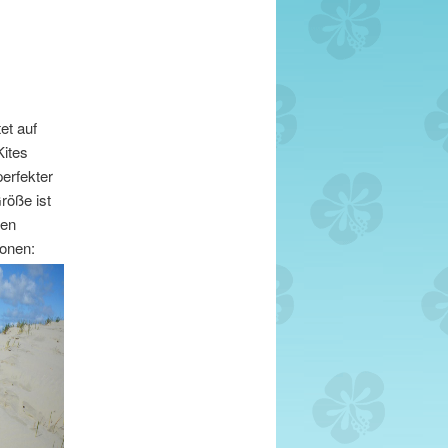
et auf
Kites
erfekter
röße ist
den
ionen: