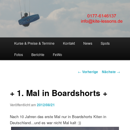
FLEXIBEL + SICHER Kitesurfen lernen! Kitesurfkurse + Kitsurfunterricht für
Anfänger in Kiteschule Kitesurfschule um Kiel, Eckernförde, Laboe,
Hamburg, Fehmarn, SPO
KITESURFEN LERNEN in
Kiteschule Kitekurs um Kiel
Hauptmenü
Kurse & Preise & Termine
Kontakt
News
Spots
Zum
Eckernförde Hamburg
Fotos
Berichte
FeWo
Inhalt
wechseln
Artikelnavigation
←
Vorherige
Nächste
→
+ 1. Mal in Boardshorts +
Veröffentlicht am
2012/08/21
Nach 10 Jahren das erste Mal nur in Boardshorts Kiten in
Deutschland...und es war nicht Mal kalt :))