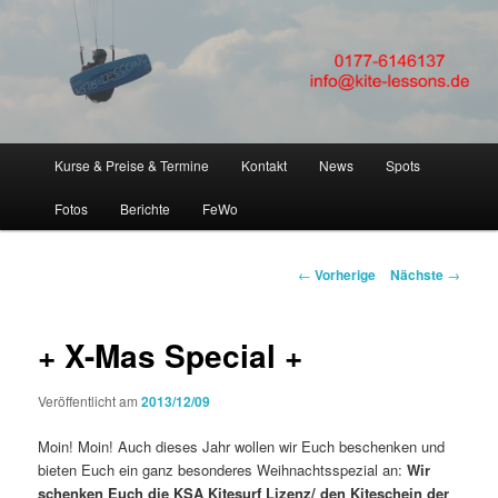
FLEXIBEL + SICHER Kitesurfen lernen! Kitesurfkurse + Kitsurfunterricht für
Anfänger in Kiteschule Kitesurfschule um Kiel, Eckernförde, Laboe,
Hamburg, Fehmarn, SPO
KITESURFEN LERNEN in
Kiteschule Kitekurs um Kiel
Hauptmenü
Kurse & Preise & Termine
Kontakt
News
Spots
Zum
Eckernförde Hamburg
Fotos
Berichte
FeWo
Inhalt
wechseln
Artikelnavigation
←
Vorherige
Nächste
→
+ X-Mas Special +
Veröffentlicht am
2013/12/09
Moin! Moin! Auch dieses Jahr wollen wir Euch beschenken und
bieten Euch ein ganz besonderes Weihnachtsspezial an:
Wir
schenken Euch die KSA Kitesurf Lizenz/ den Kiteschein der