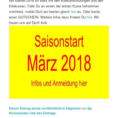
Wir starten 2018 im März mit den Kitesurfschulungen und den
Kitekursen. Falls Du an einem der ersten Kurse teilnehmen
möchtest, melde Dich am besten gleich
hier
an. Oder kaufe
einen GUTSCHEIN. Weitere Infos dazu findest Du
hier
. Wir
freuen uns auf Dich! &nb
Dieser Eintrag wurde veröffentlicht in
Allgemein
von
ilja
.
Permanenter Link des Eintrags
.