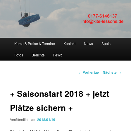
FLEXIBEL + SICHER Kitesurfen lernen! Kitesurfkurse + Kitsurfunterricht für
Anfänger in Kiteschule Kitesurfschule um Kiel, Eckernförde, Laboe,
Hamburg, Fehmarn, SPO
KITESURFEN LERNEN in
Kiteschule Kitekurs um Kiel
Hauptmenü
Kurse & Preise & Termine
Kontakt
News
Spots
Zum
Eckernförde Hamburg
Fotos
Berichte
FeWo
Inhalt
wechseln
Artikelnavigation
←
Vorherige
Nächste
→
+ Saisonstart 2018 + jetzt
Plätze sichern +
Veröffentlicht am
2018/01/19